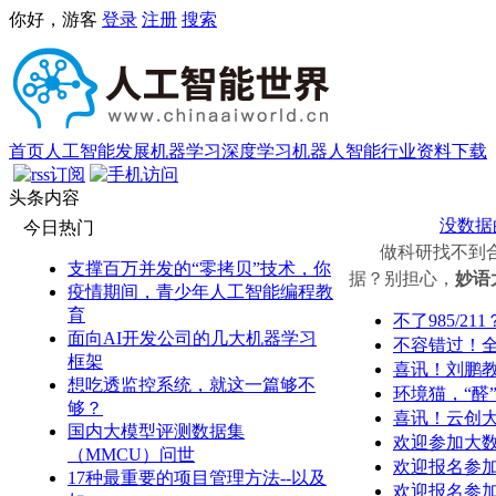
你好，游客
登录
注册
搜索
首页
人工智能发展
机器学习
深度学习
机器人
智能行业
资料下载
头条内容
没数据
今日热门
做科研找不到合适
支撑百万并发的“零拷贝”技术，你
据？别担心，
妙语
疫情期间，青少年人工智能编程教
育
不了985/
面向AI开发公司的几大机器学习
不容错过！
框架
喜讯！刘鹏
想吃透监控系统，就这一篇够不
环境猫，“醛
够？
喜讯！云创
国内大模型评测数据集
欢迎参加大
（MMCU）问世
欢迎报名参加
17种最重要的项目管理方法--以及
欢迎报名参加