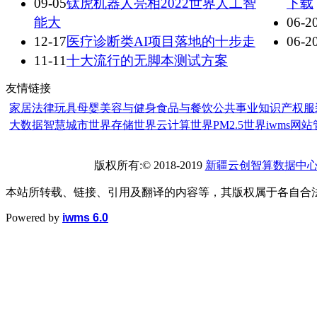
09-05
钛虎机器人亮相2022世界人工智
下载
能大
06-2
12-17
医疗诊断类AI项目落地的十步走
06-2
11-11
十大流行的无脚本测试方案
友情链接
家居
法律
玩具
母婴
美容与健身
食品与餐饮
公共事业
知识产权
服
大数据
智慧城市世界
存储世界
云计算世界
PM2.5世界
iwms网
版权所有:© 2018-2019
新疆云创智算数据中
本站所转载、链接、引用及翻译的内容等，其版权属于各自合
Powered by
iwms 6.0