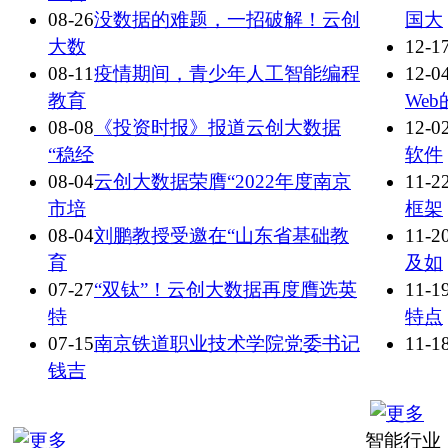
08-26
没数据的难题，一招破解！云创
国大
大数
12-1
08-11
疫情期间，青少年人工智能编程
12-0
教育
Web
08-08
《投资时报》报道云创大数据
12-0
“稳经
软件
08-04
云创大数据荣膺“2022年度南京
11-2
市培
框架
08-04
​刘鹏教授受邀在“山东省基础教
11-2
育
及如
07-27
“双钛”！云创大数据再度膺选英
11-1
特
特点
07-15
南京铁道职业技术学院党委书记
11-1
钱吉
智能行业