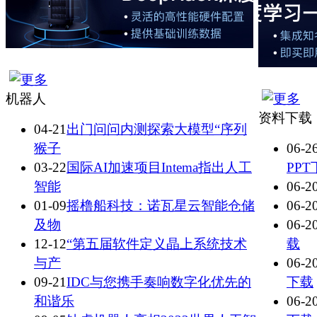
机器人
资料下载
04-21
出门问问内测探索大模型“序列
猴子
06-2
03-22
国际AI加速项目Intema指出人工
PPT
智能
06-2
01-09
摇橹船科技：诺瓦星云智能仓储
06-2
及物
06-2
12-12
“第五届软件定义晶上系统技术
载
与产
06-2
09-21
IDC与您携手奏响数字化优先的
下载
和谐乐
06-2