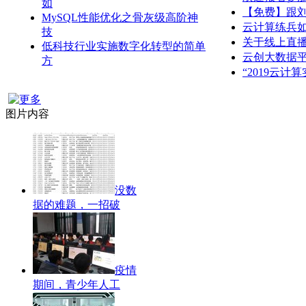
如
【免费】跟
MySQL性能优化之骨灰级高阶神
云计算练兵
技
关于线上直播
低科技行业实施数字化转型的简单
云创大数据平
方
“2019云计
图片内容
没数
据的难题，一招破
疫情
期间，青少年人工