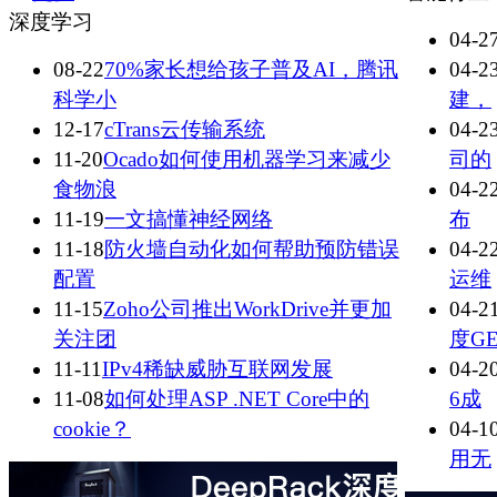
深度学习
04-2
08-22
70%家长想给孩子普及AI，腾讯
04-2
科学小
建，
12-17
cTrans云传输系统
04-2
11-20
Ocado如何使用机器学习来减少
司的
食物浪
04-2
11-19
一文搞懂神经网络
布
11-18
防火墙自动化如何帮助预防错误
04-2
配置
运维
11-15
Zoho公司推出WorkDrive并更加
04-2
关注团
度G
11-11
IPv4稀缺威胁互联网发展
04-2
11-08
如何处理ASP .NET Core中的
6成
cookie？
04-1
用无